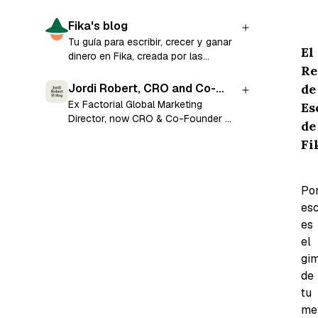
Fika's blog
Tu guía para escribir, crecer y ganar
El
dinero en Fika, creada por las
Re
mismas personas que lo
construyeron.
de
Jordi Robert, CRO and Co-
Founder at Ramensoft
Ex Factorial Global Marketing
Es
Director, now CRO & Co-Founder at
de
Ramensoft.
Fi
Po
esc
es
el
gi
de
tu
me