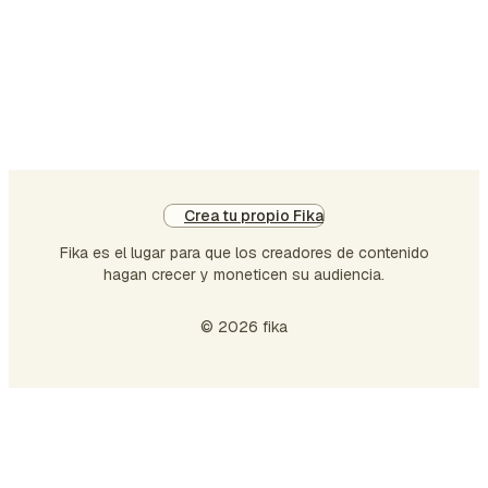
vie
7
de
no
de
20
ha
el
Crea tu propio Fika
do
Fika es el lugar para que los creadores de contenido
7
hagan crecer y moneticen su audiencia.
de
di
© 2026 fika
de
202
co
un
mí